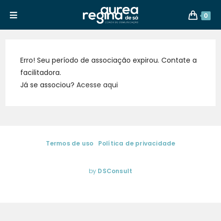
0
Erro! Seu período de associação expirou. Contate a
facilitadora.
Já se associou?
Acesse aqui
Termos de uso
|
Política de privacidade
© 2025. Aurea Regina de Sá | Media Training & Coaching de
Comunicação. Todos os direitos reservados.
by
DSConsult