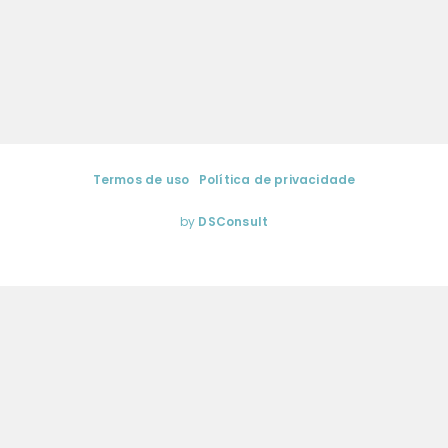
Termos de uso
|
Política de privacidade
gina de Sá | Media Training & Coaching de Comunicação. Todos os dir
by
DSConsult