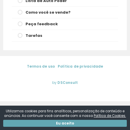
Lista de Auto Poder
Como você se vende?
Peça feedback
Tarefas
Termos de uso
|
Política de privacidade
© 2025. Aurea Regina de Sá | Media Training & Coaching de
Comunicação. Todos os direitos reservados.
by
DSConsult
Utilizamos cookies para fins analíticos, personalização de conteúdo e
anúncios. Ao continuar você consente com a nossa
Política de Cookies.
Eu aceito