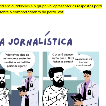
tória em quadrinhos e o grupo vai apresentar as respostas para
s sobre o comportamento do porta-voz.