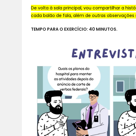
De volta à sala principal, vou compartilhar a his
cada balão de fala, além de outras observaçõe
TEMPO PARA O EXERCÍCIO: 40 MINUTOS.