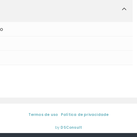
mo
Termos de uso
|
Política de privacidade
gina de Sá | Media Training & Coaching de Comunicação. Todos os dir
by
DSConsult