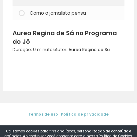
Como o jornalista pensa
Aurea Regina de Sá no Programa
do Jô
Duração: 0 minutos
Autor:
Aurea Regina de Sá
Termos de uso
|
Política de privacidade
© 2025. Aurea Regina de Sá | Media Training & Coaching de
Comunicação. Todos os direitos reservados.
by
DSConsult
Utilizamos cookies para fins analíticos, personalização de conteúdo e
anúncios. Ao continuar você consente com a nossa
Política de Cookies.