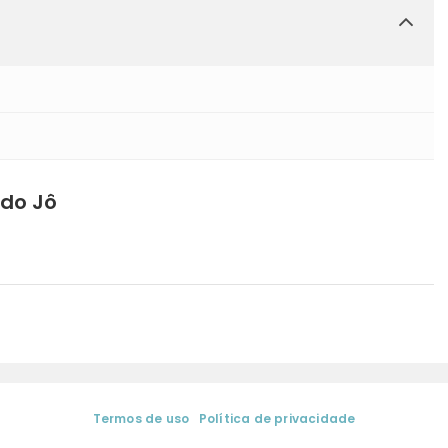
 do Jô
Termos de uso
|
Política de privacidade
gina de Sá | Media Training & Coaching de Comunicação. Todos os dir