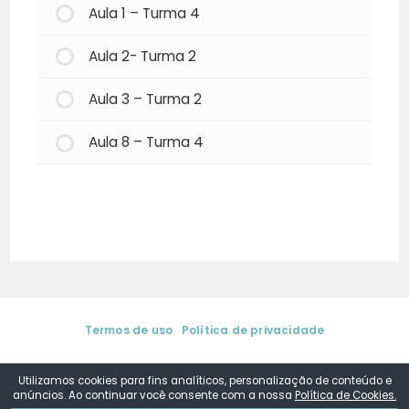
Aula 1 – Turma 4
Aula 2- Turma 2
Aula 3 – Turma 2
Aula 8 – Turma 4
Termos de uso
|
Política de privacidade
© 2025. Aurea Regina de Sá | Media Training & Coaching de
Comunicação. Todos os direitos reservados.
by
DSConsult
Utilizamos cookies para fins analíticos, personalização de conteúdo e
anúncios. Ao continuar você consente com a nossa
Política de Cookies.