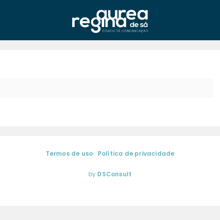
Termos de uso
|
Política de privacidade
gina de Sá | Media Training & Coaching de Comunicação. Todos os dir
by
DSConsult