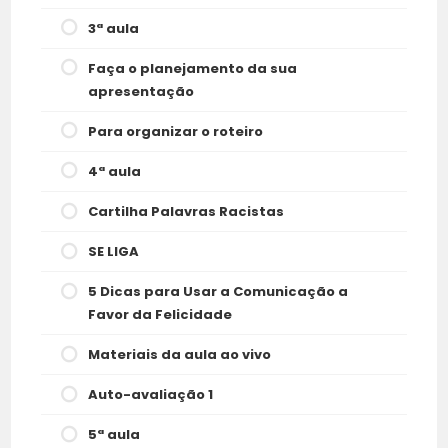
3ª aula
Faça o planejamento da sua
apresentação
Para organizar o roteiro
4ª aula
Cartilha Palavras Racistas
SE LIGA
5 Dicas para Usar a Comunicação a
Favor da Felicidade
Materiais da aula ao vivo
Auto-avaliação 1
5ª aula