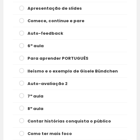
Apresentação de slides
Comece, continue e pare
Auto-feedback
6ª aula
Para aprender PORTUGUÊS
Ileísmo e o exemplo de Gisele Bündchen
Auto-avaliação 2
7ª aula
8ª aula
Contar histórias conquista o público
Como ter mais foco