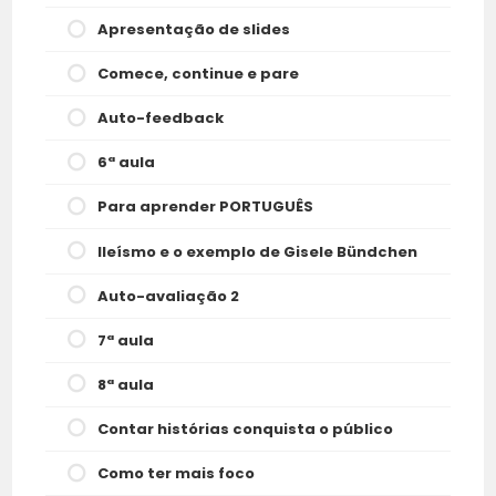
Apresentação de slides
Comece, continue e pare
Auto-feedback
6ª aula
Para aprender PORTUGUÊS
Ileísmo e o exemplo de Gisele Bündchen
Auto-avaliação 2
7ª aula
8ª aula
Contar histórias conquista o público
Como ter mais foco