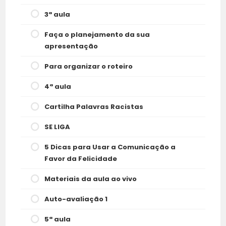
3ª aula
Faça o planejamento da sua
apresentação
Para organizar o roteiro
4ª aula
Cartilha Palavras Racistas
SE LIGA
5 Dicas para Usar a Comunicação a
Favor da Felicidade
Materiais da aula ao vivo
Auto-avaliação 1
5ª aula