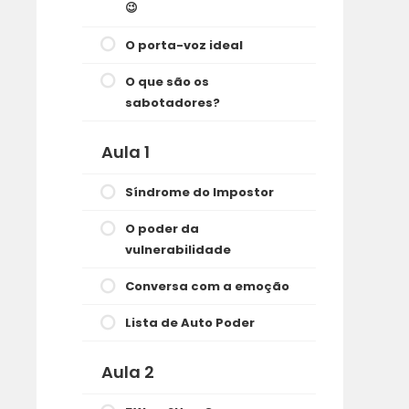
😉
O porta-voz ideal
O que são os
sabotadores?
Aula 1
Síndrome do Impostor
O poder da
vulnerabilidade
Conversa com a emoção
Lista de Auto Poder
Aula 2