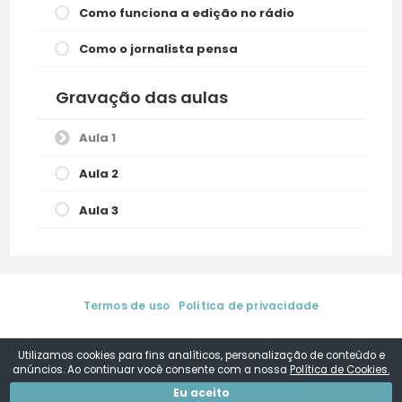
Como funciona a edição no rádio
Como o jornalista pensa
Gravação das aulas
Aula 1
Aula 2
Aula 3
Termos de uso
|
Política de privacidade
© 2025. Aurea Regina de Sá | Media Training & Coaching de
Comunicação. Todos os direitos reservados.
by
DSConsult
Utilizamos cookies para fins analíticos, personalização de conteúdo e
anúncios. Ao continuar você consente com a nossa
Política de Cookies.
Eu aceito