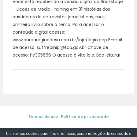
Você está recebendo a versão digital do Backstage
– Lições de Media Training em 31 histórias dos
bastidores de entrevistas jornalísticas, meu
primeiro livro sobre o tema. Para acessar o
conteúdo digital acesse:
www.aureareginadesa.com.br/loja/login.php E-mail
de acesso: suffredinipj@tcu.gov.br Chave de
acesso: Pe305666 O acesso é vitalício. Boa leitura!
Termos de uso
|
Política de privacidade
© 2025. Aurea Regina de Sá | Media Training & Coaching de
Comunicação. Todos os direitos reservados.
Utilizamos cookies para fins analíticos, personalização de conteúdo e
by
DSConsult